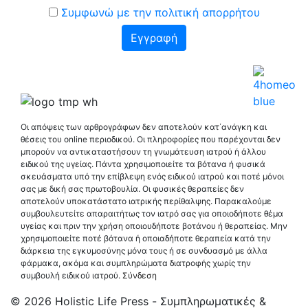
Συμφωνώ με την πολιτική απορρήτου
Οι απόψεις των αρθρογράφων δεν αποτελούν κατ΄ανάγκη και
θέσεις του online περιοδικού. Οι πληροφορίες που παρέχονται δεν
μπορούν να αντικαταστήσουν τη γνωμάτευση ιατρού ή άλλου
ειδικού της υγείας. Πάντα χρησιμοποιείτε τα βότανα ή φυσικά
σκευάσματα υπό την επίβλεψη ενός ειδικού ιατρού και ποτέ μόνοι
σας με δική σας πρωτοβουλία. Οι φυσικές θεραπείες δεν
αποτελούν υποκατάστατο ιατρικής περίθαλψης. Παρακαλούμε
συμβουλευτείτε απαραιτήτως τον ιατρό σας για οποιοδήποτε θέμα
υγείας και πριν την χρήση οποιουδήποτε βοτάνου ή θεραπείας. Μην
χρησιμοποιείτε ποτέ βότανα ή οποιαδήποτε θεραπεία κατά την
διάρκεια της εγκυμοσύνης μόνα τους ή σε συνδυασμό με άλλα
φάρμακα, ακόμα και συμπληρώματα διατροφής χωρίς την
συμβουλή ειδικού ιατρού.
Σύνδεση
© 2026 Holistic Life Press - Συμπληρωματικές &