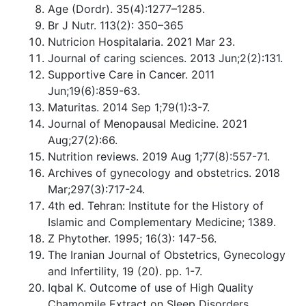
Age (Dordr). 35(4):1277–1285.
Br J Nutr. 113(2): 350–365
Nutricion Hospitalaria. 2021 Mar 23.
Journal of caring sciences. 2013 Jun;2(2):131.
Supportive Care in Cancer. 2011
Jun;19(6):859-63.
Maturitas. 2014 Sep 1;79(1):3-7.
Journal of Menopausal Medicine. 2021
Aug;27(2):66.
Nutrition reviews. 2019 Aug 1;77(8):557-71.
Archives of gynecology and obstetrics. 2018
Mar;297(3):717-24.
4th ed. Tehran: Institute for the History of
Islamic and Complementary Medicine; 1389.
Z Phytother. 1995; 16(3): 147-56.
The Iranian Journal of Obstetrics, Gynecology
and Infertility, 19 (20). pp. 1-7.
Iqbal K. Outcome of use of High Quality
Chamomile Extract on Sleep Disorders