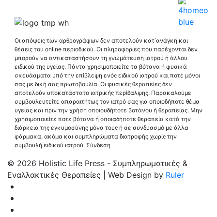
Οι απόψεις των αρθρογράφων δεν αποτελούν κατ΄ανάγκη και
θέσεις του online περιοδικού. Οι πληροφορίες που παρέχονται δεν
μπορούν να αντικαταστήσουν τη γνωμάτευση ιατρού ή άλλου
ειδικού της υγείας. Πάντα χρησιμοποιείτε τα βότανα ή φυσικά
σκευάσματα υπό την επίβλεψη ενός ειδικού ιατρού και ποτέ μόνοι
σας με δική σας πρωτοβουλία. Οι φυσικές θεραπείες δεν
αποτελούν υποκατάστατο ιατρικής περίθαλψης. Παρακαλούμε
συμβουλευτείτε απαραιτήτως τον ιατρό σας για οποιοδήποτε θέμα
υγείας και πριν την χρήση οποιουδήποτε βοτάνου ή θεραπείας. Μην
χρησιμοποιείτε ποτέ βότανα ή οποιαδήποτε θεραπεία κατά την
διάρκεια της εγκυμοσύνης μόνα τους ή σε συνδυασμό με άλλα
φάρμακα, ακόμα και συμπληρώματα διατροφής χωρίς την
συμβουλή ειδικού ιατρού.
Σύνδεση
© 2026 Holistic Life Press - Συμπληρωματικές &
Εναλλακτικές Θεραπείες | Web Design by
Ruler