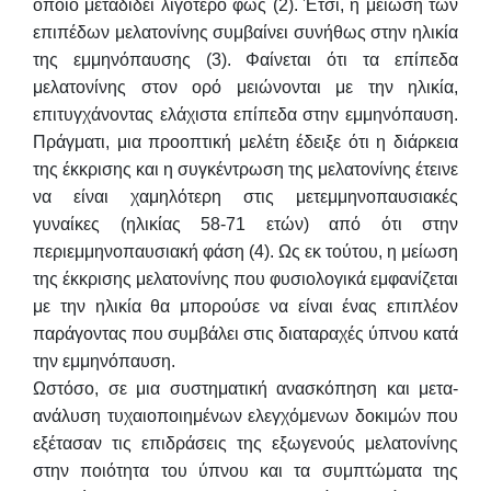
οποίο μεταδίδει λιγότερο φως (2). Έτσι, η μείωση των
επιπέδων μελατονίνης συμβαίνει συνήθως στην ηλικία
της εμμηνόπαυσης (3). Φαίνεται ότι τα επίπεδα
μελατονίνης στον ορό μειώνονται με την ηλικία,
επιτυγχάνοντας ελάχιστα επίπεδα στην εμμηνόπαυση.
Πράγματι, μια προοπτική μελέτη έδειξε ότι η διάρκεια
της έκκρισης και η συγκέντρωση της μελατονίνης έτεινε
να είναι χαμηλότερη στις μετεμμηνοπαυσιακές
γυναίκες (ηλικίας 58-71 ετών) από ότι στην
περιεμμηνοπαυσιακή φάση (4). Ως εκ τούτου, η μείωση
της έκκρισης μελατονίνης που φυσιολογικά εμφανίζεται
με την ηλικία θα μπορούσε να είναι ένας επιπλέον
παράγοντας που συμβάλει στις διαταραχές ύπνου κατά
την εμμηνόπαυση.
Ωστόσο, σε μια συστηματική ανασκόπηση και μετα-
ανάλυση τυχαιοποιημένων ελεγχόμενων δοκιμών που
εξέτασαν τις επιδράσεις της εξωγενούς μελατονίνης
στην ποιότητα του ύπνου και τα συμπτώματα της