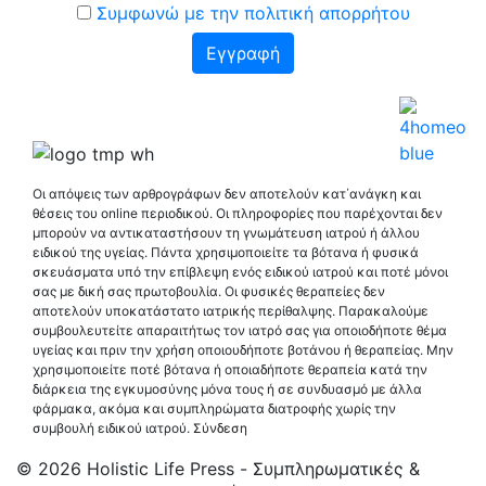
Συμφωνώ με την πολιτική απορρήτου
Οι απόψεις των αρθρογράφων δεν αποτελούν κατ΄ανάγκη και
θέσεις του online περιοδικού. Οι πληροφορίες που παρέχονται δεν
μπορούν να αντικαταστήσουν τη γνωμάτευση ιατρού ή άλλου
ειδικού της υγείας. Πάντα χρησιμοποιείτε τα βότανα ή φυσικά
σκευάσματα υπό την επίβλεψη ενός ειδικού ιατρού και ποτέ μόνοι
σας με δική σας πρωτοβουλία. Οι φυσικές θεραπείες δεν
αποτελούν υποκατάστατο ιατρικής περίθαλψης. Παρακαλούμε
συμβουλευτείτε απαραιτήτως τον ιατρό σας για οποιοδήποτε θέμα
υγείας και πριν την χρήση οποιουδήποτε βοτάνου ή θεραπείας. Μην
χρησιμοποιείτε ποτέ βότανα ή οποιαδήποτε θεραπεία κατά την
διάρκεια της εγκυμοσύνης μόνα τους ή σε συνδυασμό με άλλα
φάρμακα, ακόμα και συμπληρώματα διατροφής χωρίς την
συμβουλή ειδικού ιατρού.
Σύνδεση
© 2026 Holistic Life Press - Συμπληρωματικές &