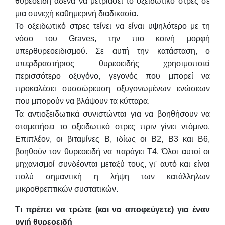
θυρεοειδή αδένα να μετριάσει το οξειδωτικό στρες σε
μια συνεχή καθημερινή διαδικασία.
Το οξειδωτικό στρες τείνει να είναι υψηλότερο με τη
νόσο του Graves, την πιο κοινή μορφή
υπερθυρεοειδισμού. Σε αυτή την κατάσταση, ο
υπερδραστήριος θυρεοειδής χρησιμοποιεί
περισσότερο οξυγόνο, γεγονός που μπορεί να
προκαλέσει συσσώρευση οξυγονωμένων ενώσεων
που μπορούν να βλάψουν τα κύτταρα.
Τα αντιοξειδωτικά συνιστώνται για να βοηθήσουν να
σταματήσει το οξειδωτικό στρες πριν γίνει ντόμινο.
Επιπλέον, οι βιταμίνες Β, ιδίως οι Β2, Β3 και Β6,
βοηθούν τον θυρεοειδή να παράγει Τ4. Όλοι αυτοί οι
μηχανισμοί συνδέονται μεταξύ τους, γι' αυτό και είναι
πολύ σημαντική η λήψη των κατάλληλων
μικροθρεπτικών συστατικών.
Τι πρέπει να τρώτε (και να αποφεύγετε) για έναν
υγιή θυρεοειδή