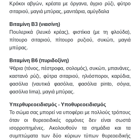
Κρόκοι αβγών, κρέατα με όργανα, άγριο ρύζι, φύτρο
σιταριού, μαγιά μπύρας, μανιτάρια, αμύγδαλα
Βιταμίνη Β3 (νιασίνη)
Πουλερικά (λευκό κρέας), φιστίκια (με τη φλούδα),
πίτουρο σιταριού, πίτουρο ρυζιού, συκώτι, μαγιά
μπύρας.
Βιταμίνη Β6 (πυριδοξίνη)
Ψάρια (τόνος, πέστροφα, σολομός), συκώτι, μπανάνες,
καστανό ρύζι, φύτρα σιταριού, ηλιόσποροι, καρύδια,
φασόλια (ναυτικά φασόλια, φασόλια pinto, σόγια,
φασόλια lima), μαγιά μπύρας.
Υπερθυρεοειδισμός - Υποθυρεοειδισμός
Το σώμα σας μπορεί να υποφέρει με πολλούς τρόπους
όταν οι θυρεοειδικές ορμόνες δεν είναι σωστά
ισορροπημένες. Ακολουθούν τα σημάδια και τα
συμπτώματα των δύο κύριων τύπων θυρεοειδικής