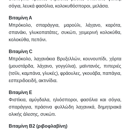
σόγια, λευκά φασόλια, κολοκυθόσποροι, μελάσα.
Βιταμίνη Α
Μπρόκολο, σπαράγγια, μαρούλι, λάχανο, καρότα,
σπανάκι, γλυκοπατάτες, συκώτι, χειμερινή κολοκύθα,
κολοκύθα, πεπόνι.
Βιταμίνη C
Μπρόκολο, λαχανάκια Βρυξελλών, κουνουπίδι, χόρτα
(μουστάρδα, λάχανο, γογγύλια), μαϊντανός, πιπεριές
(τσίλι, καμπάνα, γλυκές), φράουλες, γκουάβα, παπάγια,
εσπεριδοειδή, ακτινίδια.
Βιταμίνη Ε
Φιστίκια, αμύγδαλα, ηλιόσποροι, φασόλια και σόγια,
σπαράγγια, πράσινα φυλλώδη λαχανικά, δημητριακά
ολικής άλεσης, συκώτι.
Βιταμίνη Β2 (ριβοφλαβίνη)