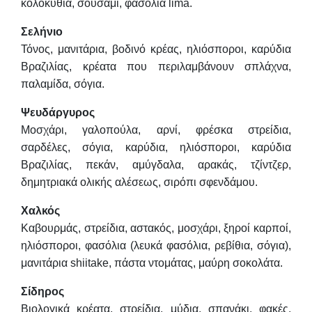
κολοκύθια, σουσάμι, φασόλια lima.
Σελήνιο
Τόνος, μανιτάρια, βοδινό κρέας, ηλιόσποροι, καρύδια
Βραζιλίας, κρέατα που περιλαμβάνουν σπλάχνα,
παλαμίδα, σόγια.
Ψευδάργυρος
Μοσχάρι, γαλοπούλα, αρνί, φρέσκα στρείδια,
σαρδέλες, σόγια, καρύδια, ηλιόσποροι, καρύδια
Βραζιλίας, πεκάν, αμύγδαλα, αρακάς, τζίντζερ,
δημητριακά ολικής αλέσεως, σιρόπι σφενδάμου.
Χαλκός
Καβουρμάς, στρείδια, αστακός, μοσχάρι, ξηροί καρποί,
ηλιόσποροι, φασόλια (λευκά φασόλια, ρεβίθια, σόγια),
μανιτάρια shiitake, πάστα ντομάτας, μαύρη σοκολάτα.
Σίδηρος
Βιολογικά κρέατα, στρείδια, μύδια, σπανάκι, φακές,