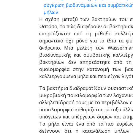
Η σχέση μεταξύ των βακτηρίων του εν
Ωστόσο, το πώς διαφέρουν οι βακτηριακ
επηρεάζονται από τη μέθοδο καλλιέργ
σημαντικό όχι μόνο για τα ίδια τα φυ
άνθρωπο. Μια μελέτη των Wasserman
βιοδυναμικής και συμβατικής καλλιέργ
βακτηρίων δεν επηρεάστηκε από τη 
ομοιομορφία στην κατανομή των βακ
καλλιεργούμενα μήλα και περιείχαν λιγ
Τα βακτήρια διαδραματίζουν ουσιαστικ
μικροβιακή ποικιλομορφία των λαχανικ
αλληλεπίδρασή τους με το περιβάλλον εί
ποικιλομορφία καθορίζεται, μεταξύ άλλ
υπόγειων και υπέργειων δομών και επηρ
Τα μήλα είναι ένα από τα πιο ευρέω
δείχνουν ότι η κατανάλωση μήλων 