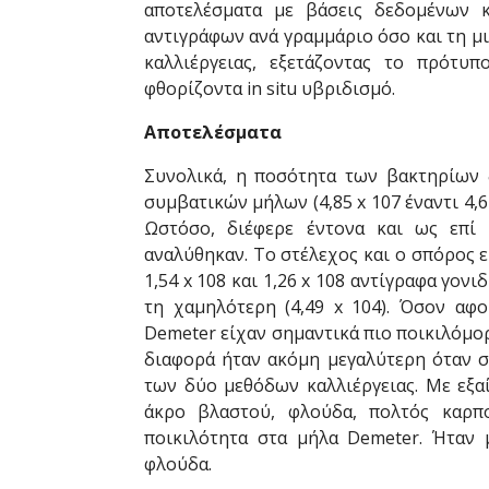
αποτελέσματα με βάσεις δεδομένων 
αντιγράφων ανά γραμμάριο όσο και τη μ
καλλιέργειας, εξετάζοντας το πρότυ
φθορίζοντα in situ υβριδισμό.
Αποτελέσματα
Συνολικά, η ποσότητα των βακτηρίων 
συμβατικών μήλων (4,85 x 107 έναντι 4,
Ωστόσο, διέφερε έντονα και ως επί
αναλύθηκαν. Το στέλεχος και ο σπόρος 
1,54 x 108 και 1,26 x 108 αντίγραφα γον
τη χαμηλότερη (4,49 x 104). Όσον αφο
Demeter είχαν σημαντικά πιο ποικιλόμο
διαφορά ήταν ακόμη μεγαλύτερη όταν σ
των δύο μεθόδων καλλιέργειας. Με εξα
άκρο βλαστού, φλούδα, πολτός καρπ
ποικιλότητα στα μήλα Demeter. Ήταν
φλούδα.