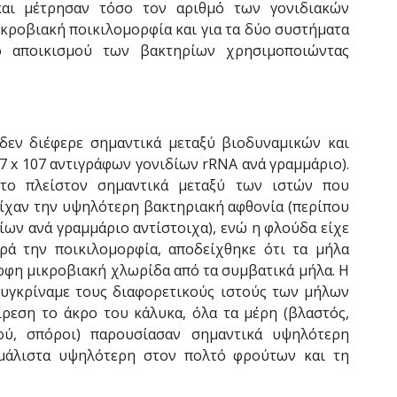
και μέτρησαν τόσο τον αριθμό των γονιδιακών
ικροβιακή ποικιλομορφία και για τα δύο συστήματα
πο αποικισμού των βακτηρίων χρησιμοποιώντας
δεν διέφερε σημαντικά μεταξύ βιοδυναμικών και
67 x 107 αντιγράφων γονιδίων rRNA ανά γραμμάριο).
 το πλείστον σημαντικά μεταξύ των ιστών που
είχαν την υψηλότερη βακτηριακή αφθονία (περίπου
ιδίων ανά γραμμάριο αντίστοιχα), ενώ η φλούδα είχε
ρά την ποικιλομορφία, αποδείχθηκε ότι τα μήλα
ρφη μικροβιακή χλωρίδα από τα συμβατικά μήλα. Η
υγκρίναμε τους διαφορετικούς ιστούς των μήλων
ίρεση το άκρο του κάλυκα, όλα τα μέρη (βλαστός,
ού, σπόροι) παρουσίασαν σημαντικά υψηλότερη
 μάλιστα υψηλότερη στον πολτό φρούτων και τη