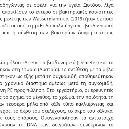
δηγώντας σε οφέλη για την υγεία. Ωστόσο, λίγα
 αποικίζουν το έντερο οι βακτηριακές κοινότητες
ς μελέτης των Wassermann κ.ά. (2019) ήταν σε ποιο
ζεται από τη μέθοδο καλλιέργειας, βιοδυναμική
α και η σύνθεση των βακτηρίων διαφέρει στους
ία μήλου «Arlet». Τα βιοδυναμικά (Demeter) και τα
καν στη Στυρία (Αυστρία). Σε αντίθεση με τα μήλα
στηκαν ως εξής μετά τη συγκομιδή: αποθηκεύτηκαν
ο χρονικό διάστημα αμέσως μετά τη συγκομιδή,
νη PE προς πώληση. Στο εργαστήριο, οι ερευνητές
 το σχήμα, το μέγεθος, το χρώμα, την ποιότητα, τη
αν τέσσερα μήλα από κάθε τύπο καλλιέργειας και
εχος, το άκρο του στελέχους, το άκρο του κάλυκα,
ι τους σπόρους. Ομογενοποίησαν τα αντίστοιχα
νέλυσαν το DNA των δειγμάτων, συνέκριναν τα