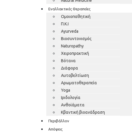
Natural Medicine
Εναλλακτικές Θεραπείες
Ομοιοπαθητική
Π.Κ.Ι
Ayurveda
Βιοσυντονισμός
Naturopathy
Χειροπρακτική
Βότανα
Διάφορα
Αυτοβελτίωση
Αρωματοθεραπεία
Yoga
Ιριδολογία
Ανθοϊάματα
Κβαντική βιοανάδραση
Περιβάλλον
Απόψεις