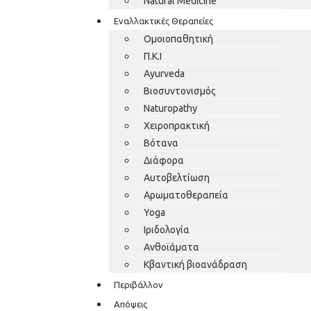
Natural Medicine
Εναλλακτικές Θεραπείες
Ομοιοπαθητική
Π.Κ.Ι
Ayurveda
Βιοσυντονισμός
Naturopathy
Χειροπρακτική
Βότανα
Διάφορα
Αυτοβελτίωση
Αρωματοθεραπεία
Yoga
Ιριδολογία
Ανθοϊάματα
Κβαντική βιοανάδραση
Περιβάλλον
Απόψεις