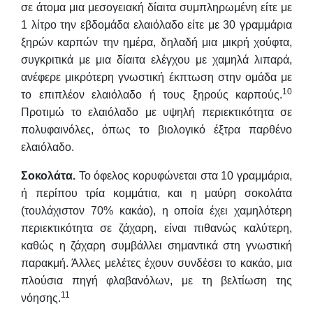
σε άτομα μια μεσογειακή δίαιτα συμπληρωμένη είτε με
1 λίτρο την εβδομάδα ελαιόλαδο είτε με 30 γραμμάρια
ξηρών καρπών την ημέρα, δηλαδή μια μικρή χούφτα,
συγκριτικά με μια δίαιτα ελέγχου με χαμηλά λιπαρά,
ανέφερε μικρότερη γνωστική έκπτωση στην ομάδα με
10
το επιπλέον ελαιόλαδο ή τους ξηρούς καρπούς.
Προτιμώ το ελαιόλαδο με υψηλή περιεκτικότητα σε
πολυφαινόλες, όπως το βιολογικό έξτρα παρθένο
ελαιόλαδο.
Σοκολάτα.
Το όφελος κορυφώνεται στα 10 γραμμάρια,
ή περίπου τρία κομμάτια, και η μαύρη σοκολάτα
(τουλάχιστον 70% κακάο), η οποία έχει χαμηλότερη
περιεκτικότητα σε ζάχαρη, είναι πιθανώς καλύτερη,
καθώς η ζάχαρη συμβάλλει σημαντικά στη γνωστική
παρακμή. Άλλες μελέτες έχουν συνδέσει το κακάο, μια
πλούσια πηγή φλαβανόλων, με τη βελτίωση της
11
νόησης.