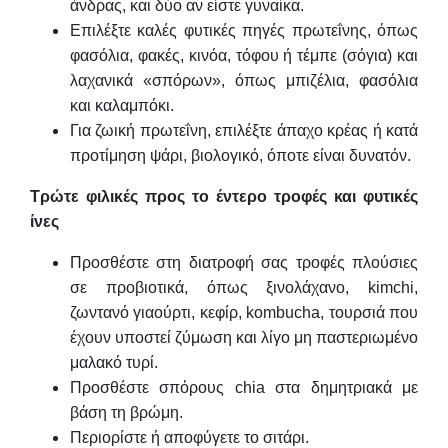
άνδρας, και δύο αν είστε γυναίκα.
Επιλέξτε καλές φυτικές πηγές πρωτεΐνης, όπως
φασόλια, φακές, κινόα, τόφου ή τέμπε (σόγια) και
λαχανικά «σπόρων», όπως μπιζέλια, φασόλια
και καλαμπόκι.
Για ζωική πρωτεΐνη, επιλέξτε άπαχο κρέας ή κατά
προτίμηση ψάρι, βιολογικό, όποτε είναι δυνατόν.
Τρώτε φιλικές προς το έντερο τροφές και φυτικές
ίνες
Προσθέστε στη διατροφή σας τροφές πλούσιες
σε προβιοτικά, όπως ξινολάχανο, kimchi,
ζωντανό γιαούρτι, κεφίρ, kombucha, τουρσιά που
έχουν υποστεί ζύμωση και λίγο μη παστεριωμένο
μαλακό τυρί.
Προσθέστε σπόρους chia στα δημητριακά με
βάση τη βρώμη.
Περιορίστε ή αποφύγετε το σιτάρι.