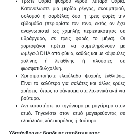
Τρώτε ψάρια ψυχρού νερού, λιπαρά ψάρια.
Καταναλώστε μια μερίδα ρέγγας, σκουμπριού,
σολομού ή σαρδέλας δύο ή τρεις φορές την
εβδομάδα (περιορίστε τον τόνο, εκτός αν έχει
αναγνωριστεί ως χαμηλής περιεκτικότητας σε
υδράργυρο, σε τρεις φορές το μήνα). Οι
χορτοφάγοι πρέπει να συμπληρώνουν με
ωμέγα-3 DHA από φύκια, καθώς και με κάψουλες
χολίνης ή λεκιθίνης ή πλούσιες σε
φωσφατιδυλχολίνη.
Χρησιμοποιήστε ελαιόλαδο ψυχρής έκθλιψης.
Είναι το καλύτερο για σαλάτες και άλλες κρύες
χρήσεις, όπως το ράντισμα στα λαχανικά αντί για
βούτυρο.
Αντικαταστήστε το τηγάνισμα με μαγείρεμα στον
ατμό. Τηγανίστε στον ατμό μαγειρεύοντας σε
ελαιόλαδο, λάδι καρύδας ή βούτυρο.
Υδατάνθρακες βραδείας αποδέσμευσης