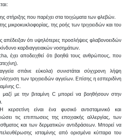
ται:
 της στήριξης που παρέχει στα τοιχώματα των φλεβών.
της μικροκυκλοφορίας, της ροής των τριχοειδών και του
τες απέδειξαν ότι υψηλότερες προσλήψεις φλαβονοειδών
 κίνδυνο καρδιαγγειακών νοσημάτων.
cha, έχει αποδειχθεί ότι βοηθά τους ανθρώπους, που
τεχίνη).
γγεία σπάνε εύκολα) συνιστάται σύγχρονη λήψη
 ενίσχυση των τριχοειδών αγγείων. Επίσης η εσπεριδίνη
ταμίνης C.
ή μαζί με την βιταμίνη C μπορεί να βοηθήσουν στην
.
Η κερσετίνη είναι ένα φυσικό αντισταμινικό και
ιώσει τις επιπτωσεις της εποχιακής αλλεργίας, των
άσθματος και των δερματικών αντιδράσεων. Μπορεί να
πελευθέρωσης ισταμίνης από ορισμένα κύτταρα του