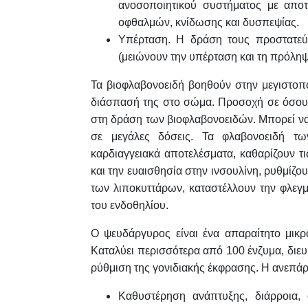
ανοσοποιητικού συστήματος με αποτ
οφθαλμών, κνίδωσης και δυσπεψίας.
Υπέρταση. Η δράση τους προστατεύ
(μειώνουν την υπέρταση και τη πρόλη
Τα βιοφλαβονοειδή βοηθούν στην μεγιστοπο
διάσπασή της στο σώμα. Προσοχή σε όσους
στη δράση των βιοφλαβονοειδών. Μπορεί να
σε μεγάλες δόσεις. Τα φλαβονοειδή τω
καρδιαγγειακά αποτελέσματα, καθαρίζουν τι
και την ευαισθησία στην ινσουλίνη, ρυθμίζο
των λιποκυττάρων, καταστέλλουν την φλεγμ
του ενδοθηλίου.
Ο ψευδάργυρος είναι ένα απαραίτητο μικρ
Καταλύει περισσότερα από 100 ένζυμα, διε
ρύθμιση της γονιδιακής έκφρασης. Η ανεπάρ
Καθυστέρηση ανάπτυξης, διάρροια, 