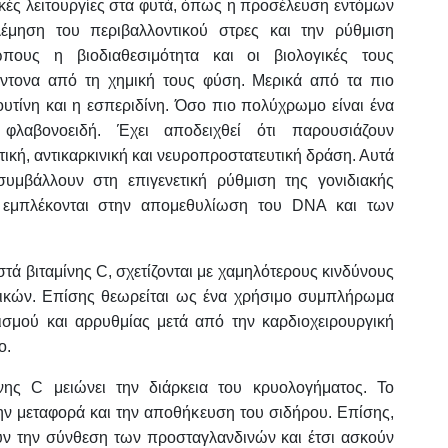
ικές λειτουργίες στα φυτά, όπως η προσέλευση εντόμων
έμηση του περιβαλλοντικού στρες και την ρύθμιση
ους η βιοδιαθεσιμότητα και οι βιολογικές τους
 έντονα από τη χημική τους φύση. Μερικά από τα πιο
ουτίνη και η εσπεριδίνη. Όσο πιο πολύχρωμο είναι ένα
φλαβονοειδή. Έχει αποδειχθεί ότι παρουσιάζουν
ική, αντικαρκινική και νευροπροστατευτική δράση. Αυτά
συμβάλλουν στη επιγενετική ρύθμιση της γονιδιακής
υ εμπλέκονται στην απομεθυλίωση του DNA και των
τά βιταμίνης C, σχετίζονται με χαμηλότερους κινδύνους
λικών. Επίσης θεωρείται ως ένα χρήσιμο συμπλήρωμα
ισμού και αρρυθμίας μετά από την καρδιοχειρουργική
ο.
ης C μειώνει την διάρκεια του κρυολογήματος. Το
ην μεταφορά και την αποθήκευση του σιδήρου. Επίσης,
υν την σύνθεση των προσταγλανδινών και έτσι ασκούν