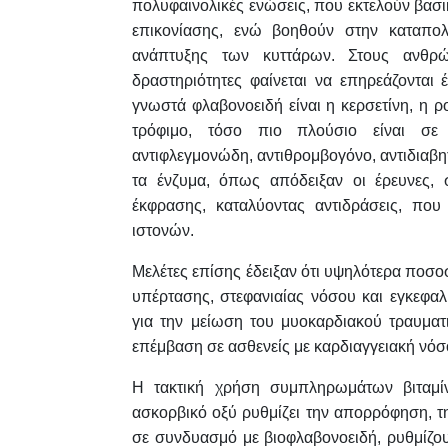
πολυφαινολικές ενώσεις, που εκτελούν βασ
επικονίασης, ενώ βοηθούν στην καταπολ
ανάπτυξης των κυττάρων. Στους ανθρώπ
δραστηριότητες φαίνεται να επηρεάζονται
γνωστά φλαβονοειδή είναι η κερσετίνη, η ρ
τρόφιμο, τόσο πιο πλούσιο είναι σε 
αντιφλεγμονώδη, αντιθρομβογόνο, αντιδιαβητ
τα ένζυμα, όπως απόδειξαν οι έρευνες, 
έκφρασης, καταλύοντας αντιδράσεις, πο
ιστονών.
Μελέτες επίσης έδειξαν ότι υψηλότερα ποσοσ
υπέρτασης, στεφανιαίας νόσου και εγκεφα
για την μείωση του μυοκαρδιακού τραυματ
επέμβαση σε ασθενείς με καρδιαγγειακή νόσ
Η τακτική χρήση συμπληρωμάτων βιταμίν
ασκορβικό οξύ ρυθμίζει την απορρόφηση, τ
σε συνδυασμό με βιοφλαβονοειδή, ρυθμίζο