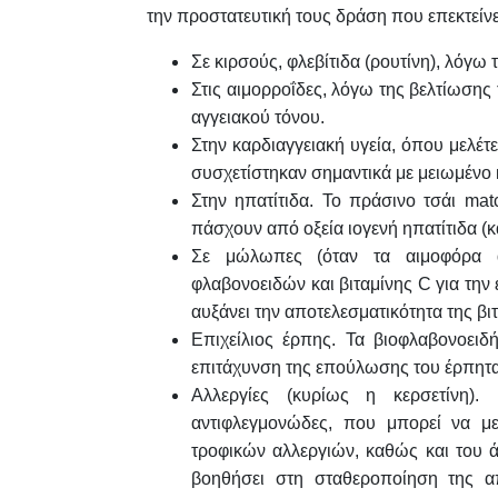
την προστατευτική τους δράση που επεκτείνε
Σε κιρσούς, φλεβίτιδα (ρουτίνη), λόγω
Στις αιμορροΐδες, λόγω της βελτίωσης 
αγγειακού τόνου.
Στην καρδιαγγειακή υγεία, όπου μελέ
συσχετίστηκαν σημαντικά με μειωμένο
Στην ηπατίτιδα. Το πράσινο τσάι mat
πάσχουν από οξεία ιογενή ηπατίτιδα (κα
Σε μώλωπες (όταν τα αιμοφόρα α
φλαβονοειδών και βιταμίνης C για την
αυξάνει την αποτελεσματικότητα της βι
Επιχείλιος έρπης. Τα βιοφλαβονοειδ
επιτάχυνση της επούλωσης του έρπητα
Αλλεργίες (κυρίως η κερσετίνη). 
αντιφλεγμονώδες, που μπορεί να με
τροφικών αλλεργιών, καθώς και του 
βοηθήσει στη σταθεροποίηση της α