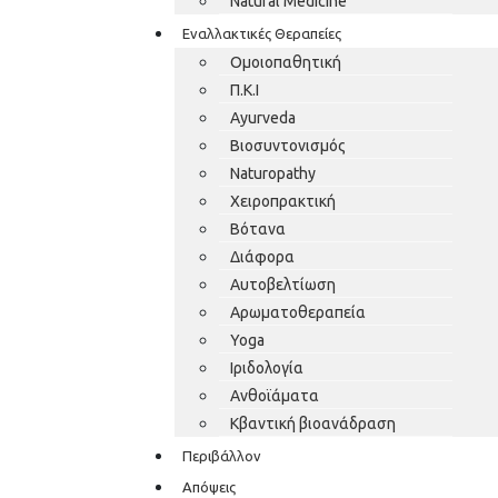
Natural Medicine
Εναλλακτικές Θεραπείες
Ομοιοπαθητική
Π.Κ.Ι
Ayurveda
Βιοσυντονισμός
Naturopathy
Χειροπρακτική
Βότανα
Διάφορα
Αυτοβελτίωση
Αρωματοθεραπεία
Yoga
Ιριδολογία
Ανθοϊάματα
Κβαντική βιοανάδραση
Περιβάλλον
Απόψεις