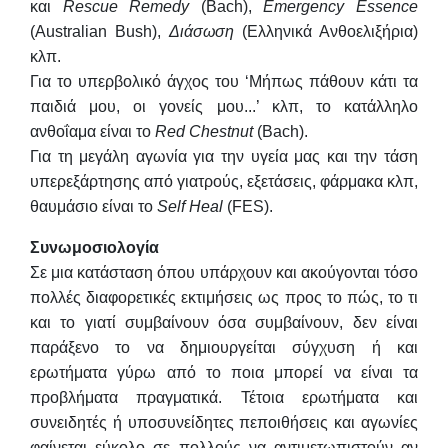
και
Rescue
Remedy
(Bach),
Emergency
Essence
(Australian Bush),
Διάσωση
(Ελληνικά Ανθοελιξήρια)
κλπ.
Για το υπερβολικό άγχος του ‘Μήπως πάθουν κάτι τα
παιδιά μου, οι γονείς μου...’ κλπ, το κατάλληλο
ανθοΐαμα είναι το
Red
Chestnut
(Bach).
Για τη μεγάλη αγωνία για την υγεία μας και την τάση
υπερεξάρτησης από γιατρούς, εξετάσεις, φάρμακα κλπ,
θαυμάσιο είναι το
Self
Heal
(FES).
Συνωμοσιολογία
Σε μια κατάσταση όπου υπάρχουν και ακούγονται τόσο
πολλές διαφορετικές εκτιμήσεις ως προς το πώς, το τι
και το γιατί συμβαίνουν όσα συμβαίνουν, δεν είναι
παράξενο το να δημιουργείται σύγχυση ή και
ερωτήματα γύρω από το ποια μπορεί να είναι τα
προβλήματα πραγματικά. Τέτοια ερωτήματα και
συνειδητές ή υποσυνείδητες πεποιθήσεις και αγωνίες
φαίνεται εύκολο σε πολλούς να αντιμετωπιστούν αν