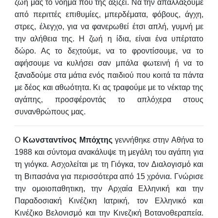
ζωή μας το νόημα που της αξίζει. Να την απαλλάξουμε
από περιττές επιθυμίες, μπερδέματα, φόβους, άγχη,
στρες, έλεγχο, για να φανερωθεί έτσι απλή, γυμνή με
την αλήθεια της.
Η ζωή η ίδια, είναι ένα υπέρτατο
δώρο. Ας το δεχτούμε, να το φροντίσουμε, να το
αφήσουμε να κυλήσει σαν μπάλα φωτεινή ή να το
ξαναδούμε στα μάτια ενός παιδιού που κοιτά τα πάντα
με δέος και αθωότητα. Κι ας τραφούμε με το νέκταρ της
αγάπης, προσφέροντάς το απλόχερα στους
συνανθρώπους μας.
Ο
Κωνσταντίνος Μπόχτης
γεννήθηκε στην Αθήνα το
1988 και σύντομα ανακάλυψε τη μεγάλη του αγάπη για
τη γιόγκα. Ασχολείται με τη Γιόγκα, τον Διαλογισμό και
τη Βιπασάνα για περισσότερα από 15 χρόνια. Γνώρισε
την ομοιοπαθητικη, την Αρχαία Ελληνική και την
Παραδοσιακή Κινέζικη Ιατρική, τον Ελληνικό και
Κινέζικο Βελονισμό και την Κινεζική Βοτανοθεραπεία.