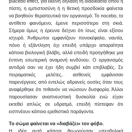
placebo effect, για εκείνη δηλαδή τη διαδικασία όπου η
πίστη, η εμπιστοσύνη ή η θετική προσδοκία φαίνεται
να βοηθούν θεραπευτικά τον οργανισμό. Το nocebo, το
αντίθετο φαινόμενο, έμεινε περισσότερο στη σκιά.
Σήμερα όμως η έρευνα δείχνει ότι ίσως είναι εξίσου
ισχυρό. Άνθρωποι εμφανίζουν πονοκέφαλο, ναυτία,
πόνο ή εξάντληση όχι επειδή υπάρχει απαραίτητα
κάποια βιολογική βλάβη, αλλά επειδή προηγήθηκε μια
έντονη εσωτερική αναμονή κινδύνου. Ο οργανισμός
αντιδρά σαν να έχει ήδη συμβεί κάτι επιβλαβές. Σε
πειραματικές μελέτες, ασθενείς εμφάνισαν
παρενέργειες από εντελώς αδρανείς ουσίες όταν τους
αναφέρθηκε ότι πιθανόν να νιώσουν δυσφορία. Άλλοι
παρουσίασαν αναπνευστική δυσκολία ενώ είχαν
εκτεθεί απλώς σε υδρατμό, επειδή πίστεψαν ότι
εισπνέουν κάποιο ερεθιστικό παράγοντα.
Το σώμα φαίνεται να «διαβάζει» τον φόβο.
Η ιδέα αυτή κάποτε θεωρούνταν υπερβολικά