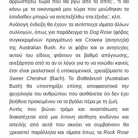
αρρωστήσω τώρα που θα βγω από το σπίτι;’, ‘τι θα
κάνω με τα οικονομικά μου τώρα που μειώθηκαν τα
έσοδα/δεν μπορώ να αντεπεξέλθω στα έξοδα;', κλπ.
Ανάλογη ένδειξη θα έχουν τα αντίστοιχα ιάματα άλλων
συλλογών, όπως για παράδειγμα το
Dog
Rose
(φόβος
συγκεκριμένων πραγμάτων) και
Crowea
(ανησυχία)
της Australian Bush. Αν οι φόβοι και οι ανησυχίες
αυτού του είδους φτάνουν σε βαθμό απόγνωσης,
ανεξάρτητα από το αν οι λόγοι για το να νοιώθει κανείς
έτσι είναι ρεαλιστικοί ή υποκειμενικοί, χρειαζόμαστε το
Sweer
Chestnut
(Bach). Το
Bottlebrush
(Australian
Bush) θα υποστηρίξει επίσης αποφασιστικά την
ψυχολογία του ανθρώπου που αισθάνεται ότι δεν έχει
βοήθεια προκειμένου να τα βγάλει πέρα με τη ζωή.
Αυτός που βιώνει τρόμο και αναστάτωση και
διακατέχεται από μια έντονη αίσθηση κινδύνου και
απειλής από αυτά που ακούει να συμβαίνουν θα
χρειαστεί παράλληλα και ιάματα όπως τα
Rock
Rose