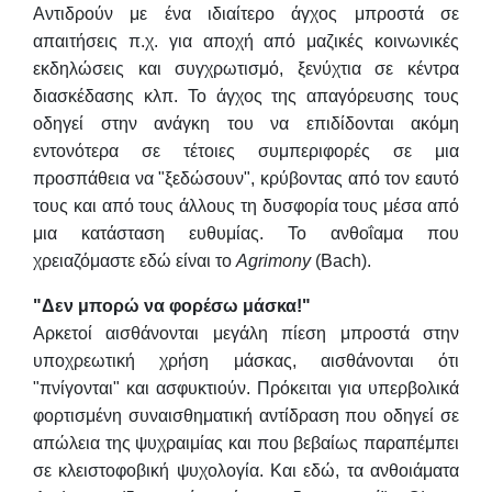
Αντιδρούν με ένα ιδιαίτερο άγχος μπροστά σε
απαιτήσεις π.χ. για αποχή από μαζικές κοινωνικές
εκδηλώσεις και συγχρωτισμό, ξενύχτια σε κέντρα
διασκέδασης κλπ. Το άγχος της απαγόρευσης τους
οδηγεί στην ανάγκη του να επιδίδονται ακόμη
εντονότερα σε τέτοιες συμπεριφορές σε μια
προσπάθεια να "ξεδώσουν", κρύβοντας από τον εαυτό
τους και από τους άλλους τη δυσφορία τους μέσα από
μια κατάσταση ευθυμίας. Το ανθοΐαμα που
χρειαζόμαστε εδώ είναι το
Agrimony
(Bach).
"Δεν μπορώ να φορέσω μάσκα!"
Αρκετοί αισθάνονται μεγάλη πίεση μπροστά στην
υποχρεωτική χρήση μάσκας, αισθάνονται ότι
"πνίγονται" και ασφυκτιούν. Πρόκειται για υπερβολικά
φορτισμένη συναισθηματική αντίδραση που οδηγεί σε
απώλεια της ψυχραιμίας και που βεβαίως παραπέμπει
σε κλειστοφοβική ψυχολογία. Και εδώ, τα ανθοιάματα