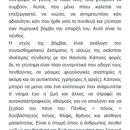
συμβούν.
Αυτός που μένει πίσω καλείται να
επεξεργαστεί, να νιώσει, να αντιμετωπίσει κάτι
αδιανόητο, κάτι που ήρθε από το πουθενά και χτύπησε
σαν πυρηνική βόμβα την ύπαρξή του. Αυτό είναι το
πένθος.
Η ισχύς της βόμβας είναι ανάλογη του
συναισθηματικού δεσίματος ή αλλιώς της εκάστοτε
ιδιαίτερης σύνδεσης με τον θανόντα.
Κάποιες φορές
δε, το χτύπημα είναι τόσο συντριπτικό που οδηγεί τους
πενθούντες σε μόνιμες ψυχολογικές αναπηρίες ή
ακόμα και σε αυτοκτονίες (γρήγορες ή αργές). Κάποιος
μπορεί να μείνει σαν ένα κούτσουρο που αναρωτιέται
τί νόημα έχει η ζωή και άλλος να στραφεί σε
αυτοκαταστροφικούς εθισμούς για να απαλύνει και να
ξεχάσει τον πόνο του.
Πένθος = πόνος =
δυσβάσταχτος πόνος, θλίψη, θρήνος και αίσθηση
ματαιότητας.
Είναι η στιγμή όπου ο άνθρωπος πενθεί