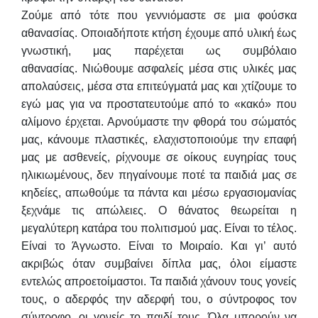
Ζούμε από τότε που γεννιόμαστε σε μια φούσκα
αθανασίας.
Οποιαδήποτε κτήση έχουμε από υλική έως
γνωστική, μας παρέχεται ως συμβόλαιο
αθανασίας.
Νιώθουμε ασφαλείς μέσα στις υλικές μας
απολαύσεις, μέσα στα επιτεύγματά μας και χτίζουμε το
εγώ μας για να προστατευτούμε από το «κακό» που
αλίμονο έρχεται. Αρνούμαστε την φθορά του σώματός
μας, κάνουμε πλαστικές, ελαχιστοποιούμε την επαφή
μας με ασθενείς, ρίχνουμε σε οίκους ευγηρίας τους
ηλικιωμένους, δεν πηγαίνουμε ποτέ τα παιδιά μας σε
κηδείες, απωθούμε τα πάντα και μέσω εργασιομανίας
ξεχνάμε τις απώλειες.
Ο θάνατος θεωρείται η
μεγαλύτερη κατάρα του πολιτισμού μας. Είναι το τέλος.
Είναi το Άγνωστο. Είναι το Μοιραίο. Και γι’ αυτό
ακριβώς όταν συμβαίνει δίπλα μας, όλοι είμαστε
εντελώς απροετοίμαστοι.
Τα παιδιά χάνουν τους γονείς
τους, ο αδερφός την αδερφή του, ο σύντροφος τον
σύντροφο, οι γονείς το παιδί τους. Όλα μπορούν να