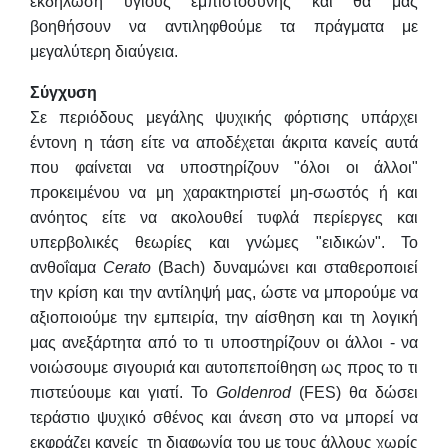
εκδήλωση υγιούς εμπιστοσύνης και θα μας
βοηθήσουν να αντιληφθούμε τα πράγματα με
μεγαλύτερη διαύγεια.
Σύγχυση
Σε περιόδους μεγάλης ψυχικής φόρτισης υπάρχει
έντονη η τάση είτε να αποδέχεται άκριτα κανείς αυτά
που φαίνεται να υποστηρίζουν "όλοι οι άλλοι"
προκειμένου να μη χαρακτηριστεί μη-σωστός ή και
ανόητος είτε να ακολουθεί τυφλά περίεργες και
υπερβολικές θεωρίες και γνώμες "ειδικών". Το
ανθοΐαμα
Cerato
(Bach) δυναμώνει και σταθεροποιεί
την κρίση και την αντίληψή μας, ώστε να μπορούμε να
αξιοποιούμε την εμπειρία, την αίσθηση και τη λογική
μας ανεξάρτητα από το τι υποστηρίζουν οι άλλοι - να
νοιώσουμε σιγουριά και αυτοπεποίθηση ως προς το τι
πιστεύουμε και γιατί. Το
Goldenrod
(FES) θα δώσει
τεράστιο ψυχικό σθένος και άνεση στο να μπορεί να
εκφράζει κανείς τη διαφωνία του με τους άλλους χωρίς