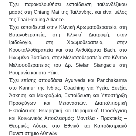
Έχει παρακολουθήσει εκπαίδευση ταϊλανδέζικου
μασάζ στη Chiang Mai της Ταϊλάνδης, και είναι μέλος
της Thai Healing Alliance.
Έχει εκπαιδευτεί στην Κλινική Αρωματοθεραπεία, στη
Βοτανοθεραπεία, στη Κλινική Διατροφή, στην
Ιριδολογία, στη Χρωμοθεραπεία, στην
Κρυσταλλοθεραπεία και στα Ανθοϊάματα Bach, στο
Ηνωμένο Βασίλειο, στην Μελισσοθεραπεία στο Κέντρο
Μελισσοθεραπείας του Δρ. Stefan Stangaciu στη
Ρουμανία και στο Ρέικι.
Έχει επίσης σπουδάσει Ayurveda και Panchakarma
στο Kannur της Ινδίας, Coaching για Υγεία, Ευεξία,
Άσκηση και Μακροζωία, Εκπαίδευση και Υποστήριξη
Προσφύγων και Μεταναστών, Διαπολιτισμική
Εκπαίδευση: Θεωρητική και Πειραματική Προσέγγιση
και Κοινωνικός Αποκλεισμός: Μοντέλα - Πρακτικές –
Θεσμικές Λύσεις στο Εθνικό και Καποδιστριακό
Πανεπιστήμιο Αθηνών.