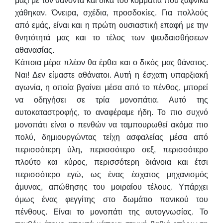
μαζί με τον θανόντα και δικά του κομμάτια που ξαφνικά
χάθηκαν. Όνειρα, σχέδια, προσδοκίες.
Για πολλούς
από εμάς, είναι και η πρώτη ουσιαστική επαφή με την
θνητότητά μας και
το τέλος των ψευδαισθήσεων
αθανασίας.
Κάποια μέρα πλέον θα έρθει και ο δικός μας θάνατος.
Ναι! Δεν είμαστε αθάνατοι. Αυτή η έσχατη υπαρξιακή
αγωνία, η οποία βγαίνει μέσα από το πένθος, μπορεί
να οδηγήσει σε τρία μονοπάτια. Αυτό της
αυτοκαταστροφής, το αναφέραμε ήδη.
Το πιο συχνό
μονοπάτι είναι ο πενθών να ταμπουρωθεί ακόμα πιο
πολύ, δημιουργώντας τείχη ασφαλείας μέσα από
περισσότερη ύλη, περισσότερο σεξ, περισσότερο
πλούτο και κύρος, περισσότερη διάνοια και έτσι
περισσότερο εγώ, ως ένας έσχατος μηχανισμός
άμυνας, απώθησης του μοιραίου τέλους.
Υπάρχει
όμως ένας φεγγίτης στο δωμάτιο πανικού του
πένθους. Είναι το μονοπάτι της αυτογνωσίας. Το