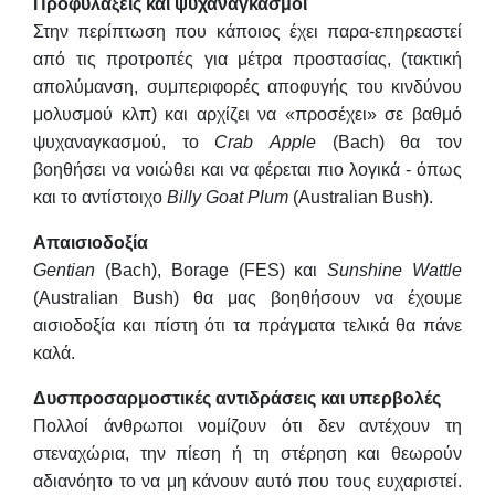
Προφυλάξεις και
ψυχαναγκασμοί
Στην περίπτωση που κάποιος έχει παρα-επηρεαστεί
από τις προτροπές για μέτρα προστασίας, (τακτική
απολύμανση, συμπεριφορές αποφυγής του κινδύνου
μολυσμού κλπ) και αρχίζει να «προσέχει» σε βαθμό
ψυχαναγκασμού, το
Crab
Apple
(Bach) θα τον
βοηθήσει να νοιώθει και να φέρεται πιο λογικά - όπως
και το αντίστοιχο
Billy
Goat
Plum
(Australian Bush).
Απαισιοδοξία
Gentian
(Bach), Borage (FES) και
Sunshine
Wattle
(Australian Bush) θα μας βοηθήσουν να έχουμε
αισιοδοξία και πίστη ότι τα πράγματα τελικά θα πάνε
καλά.
Δυσπροσαρμοστικές
αντιδράσεις και υπερβολές
Πολλοί άνθρωποι νομίζουν ότι δεν αντέχουν τη
στεναχώρια, την πίεση ή τη στέρηση και θεωρούν
αδιανόητο το να μη κάνουν αυτό που τους ευχαριστεί.