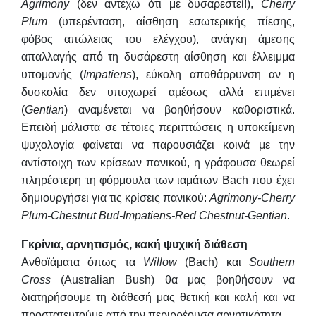
Agrimony
(δεν αντέχω ότι με δυσαρεστεί!),
Cherry
Plum
(υπερένταση, αίσθηση εσωτερικής πίεσης,
φόβος απώλειας του ελέγχου), ανάγκη άμεσης
απαλλαγής από τη δυσάρεστη αίσθηση και έλλειμμα
υπομονής (
Impatiens
), εύκολη αποθάρρυνση αν η
δυσκολία δεν υποχωρεί αμέσως αλλά επιμένει
(
Gentian
) αναμένεται να βοηθήσουν καθοριστικά.
Επειδή μάλιστα σε τέτοιες περιπτώσεις η υποκείμενη
ψυχολογία φαίνεται να παρουσιάζει κοινά με την
αντίστοιχη των κρίσεων πανικού, η γράφουσα θεωρεί
πληρέστερη τη φόρμουλα των ιαμάτων Bach που έχει
δημιουργήσει για τις κρίσεις πανικού:
Agrimony-Cherry
Plum-Chestnut
Bud
-
Impatiens
-Red
Chestnut-Gentian
.
Γκρίνια, αρνητισμός, κακή ψυχική διάθεση
Ανθοϊάματα όπως τα
Willow
(Bach) και
Southern
Cross
(Australian Bush) θα μας βοηθήσουν να
διατηρήσουμε τη διάθεσή μας θετική και καλή και να
προστατευτούμε από την περιρρέουσα αρνητικότητα.