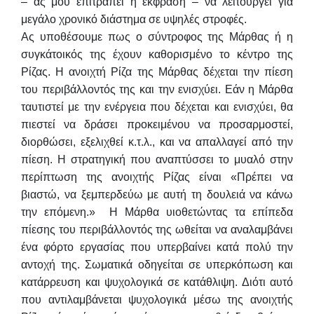
– ας μου επιτραπεί η έκφραση – να λειτουργεί για
μεγάλο χρονικό διάστημα σε υψηλές στροφές.
Ας υποθέσουμε πως ο σύντροφος της Μάρθας ή η
συγκάτοικός της έχουν καθορισμένο το κέντρο της
Ρίζας. Η ανοιχτή Ρίζα της Μάρθας δέχεται την πίεση
του περιβάλλοντός της και την ενισχύει. Εάν η Μάρθα
ταυτιστεί με την ενέργεια που δέχεται και ενισχύει, θα
πιεστεί να δράσει προκειμένου να προσαρμοστεί,
διορθώσει, εξελιχθεί κ.τ.λ., και να απαλλαγεί από την
πίεση. Η στρατηγική που αναπτύσσει το μυαλό στην
περίπτωση της ανοιχτής Ρίζας είναι «Πρέπει να
βιαστώ, να ξεμπερδεύω με αυτή τη δουλειά να κάνω
την επόμενη.» Η Μάρθα υιοθετώντας τα επίπεδα
πίεσης του περιβάλλοντός της ωθείται να αναλαμβάνει
ένα φόρτο εργασίας που υπερβαίνει κατά πολύ την
αντοχή της. Σωματικά οδηγείται σε υπερκόπωση και
κατάρρευση και ψυχολογικά σε κατάθλιψη. Διότι αυτό
που αντιλαμβάνεται ψυχολογικά μέσω της ανοιχτής