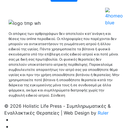
Οι απόψεις των αρθρογράφων δεν αποτελούν κατ΄ανάγκη και
θέσεις του online περιοδικού. Οι πληροφορίες που παρέχονται δεν
μπορούν να αντικαταστήσουν τη γνωμάτευση ιατρού ή άλλου
ειδικού της υγείας. Πάντα χρησιμοποιείτε τα βότανα ή φυσικά
σκευάσματα υπό την επίβλεψη ενός ειδικού ιατρού και ποτέ μόνοι
σας με δική σας πρωτοβουλία. Οι φυσικές θεραπείες δεν
αποτελούν υποκατάστατο ιατρικής περίθαλψης. Παρακαλούμε
συμβουλευτείτε απαραιτήτως τον ιατρό σας για οποιοδήποτε θέμα
υγείας και πριν την χρήση οποιουδήποτε βοτάνου ή θεραπείας. Μην
χρησιμοποιείτε ποτέ βότανα ή οποιαδήποτε θεραπεία κατά την
διάρκεια της εγκυμοσύνης μόνα τους ή σε συνδυασμό με άλλα
φάρμακα, ακόμα και συμπληρώματα διατροφής χωρίς την
συμβουλή ειδικού ιατρού.
Σύνδεση
© 2026 Holistic Life Press - Συμπληρωματικές &
Εναλλακτικές Θεραπείες | Web Design by
Ruler