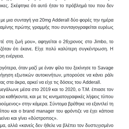
ικες. Σκέφτηκε ότι αυτό ήταν το πρόβλημά του που δεν
ε με μια συνταγή για 20mg Adderall δύο φορές την ημέρα
αμίνης πρώτης γραμμής που συνταγογραφείται ευρέως
τέ στη ζωή μου», αφηγείται ο 26χρονος στο Jimbo, το
ιζόταν ότι έκανε. Είχε πολύ καλύτερη συγκέντρωση. Η
ρη ενέργεια.
αργότερα, όταν μαζί με έναν φίλο του ξεκίνησε το Savage
δήγηση εξωτικών αυτοκινήτων, μπορούσε να κάνει ράλι
ς στα άκρα, αρκεί να είχε τις δόσεις του Adderall.
μεγάλωνε μέσα στο 2019 και το 2020, ο Τ.Μ. έπιασε τον
ρα καθήκοντα, και με τις κινηματογραφικές λήψεις τύπου
χαρούμενος» στην κάμερα. Σύντομα βρέθηκε να εξαντλεί τη
ίπου και ο brand manager του φρόντιζε να έχει κάποια
ίνει και γίνει «δύστροπος».
α, αλλά «κανείς δεν ήθελε να βλέπει τον δυστυχισμένο