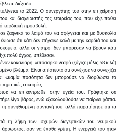
 έβλεπε διέξοδο.
τυλίγεται το 2022. Ο συνεργάτης του στην επιχείρηση
ου και διαχειριστής της εταιρείας του, που είχε πάθει
πό καρδιακή προσβολή.
ωσε ξαφνικά το λαιμό του να σφίγγεται και με δυσκολία
ένιωσε ότι κάτι δεν πήγαινε καλά με την καρδιά του και
κομείο, αλλά οι γιατροί δεν μπόρεσαν να βρουν κάτι
ίχε πολύ άγχος, υπέθεσαν.
 έναν κοκαλιάρη, λιπόσαρκο νεαρό (ζύγιζε μόλις 58 κιλά)
μένο βλέμμα. Είναι απίστευτο ότι συνέχισε να συνεχίζει
και «καμία ποσότητα δεν μπορούσε να διορθώσει τα
ρηματικές ευκαιρίες.
ισε να επικεντρωθεί στην υγεία του. Γράφτηκε σε
 πήρε λίγο βάρος, ενώ εξακολουθούσε να παίρνει χάπια.
ε τη συνηθισμένη συνταγή του, αλλά παρατήρησε ότι τα
ετά τη λήψη των ισχυρών διεγερτικών του νευρικού
α άρρωστος, σαν να έπαθε γρίπη. Η ενέργειά του ήταν