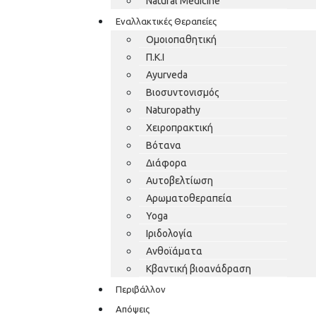
Natural Medicine
Εναλλακτικές Θεραπείες
Ομοιοπαθητική
Π.Κ.Ι
Ayurveda
Βιοσυντονισμός
Naturopathy
Χειροπρακτική
Βότανα
Διάφορα
Αυτοβελτίωση
Αρωματοθεραπεία
Yoga
Ιριδολογία
Ανθοϊάματα
Κβαντική βιοανάδραση
Περιβάλλον
Απόψεις