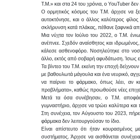
Τ.Μ.» και στα 24 του χρόνια, ο YouTuber δεν
Ο ορμητικός κόσμος του Τ.Μ. άρχισε να ξε
αυτοκτόνησε, και ο άλλος καλύτερος φίλος τ
σκλήρυνση κατά πλάκας, πέθανε ξαφνικά α
Μια νύχτα τον Ιούλιο του 2022, ο Τ.Μ. ένι
ανέπνεε. Σχεδόν αναίσθητος και ιδρωμένος, 
κάλεσε ασθενοφόρο. Νοσηλεύτηκε στο νοσο
άλλο, εκτός από σοβαρή αφυδάτωση. Ίσως ε
Τα βίντεο του Τ.Μ. εκείνη την εποχή δείχνουν
με βαθουλωτά μάγουλα και ένα νευρικό, αγχω
να παίρνει το φάρμακο, όπως λέει, αν 
προβλήματα», καθώς προωθούσε νέες επιχει
Μετά τα όσα συνέβησαν, ο Τ.Μ. αποφάσ
γυμναστήριο, άρχισε να τρώει καλύτερα και
Στη συνέχεια, τον Αύγουστο του 2023, πήρ
φάρμακα δεν λειτουργούσαν το ίδιο.
Είναι απίστευτο ότι ήταν κουρασμένος μ
συστήματος. Άρχισε να αισθάνεται συνέχει