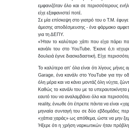
εμφανιζόταν όλο και σε περισσότερους ενήλ
είχε εξαφανιστεί ποτέ.
Σε μία επίσκεψη στο γιατρό του ο Τ.Μ. έφυγ
άμεσης αποδέσμευσης - ένα φάρμακο αμφετ
για τη ΔΕΠΥ.
«Ήταν το καλύτερο χάπι που είχα πάρει πο
κανάλι του στο YouTube. Έκανε ό,τι ισχυρ
δουλειά έγινε διασκεδαστική. Είχε περισσότε
Το καλύτερο απ' όλα είναι ότι λίγους μήνες 
Garage, ένα κανάλι στο YouTube για την ο
όλη μέρα και να κάνει μοντάζ όλη νύχτα, ζώντα
Καθώς το κανάλι του με τα υπεραυτοκίνητα 
εαυτό του να αναλαμβάνει όλο και περισσότε
reality, ένιωθε ότι έπρεπε πάντα να είναι «
μηνιαία συνταγή του σε δύο εβδομάδες περ
«χάπια χαράς» ως απόθεμα, ώστε να μην ξεμε
Ήξερε ότι η χρήση ναρκωτικών ήταν πρόβλημ