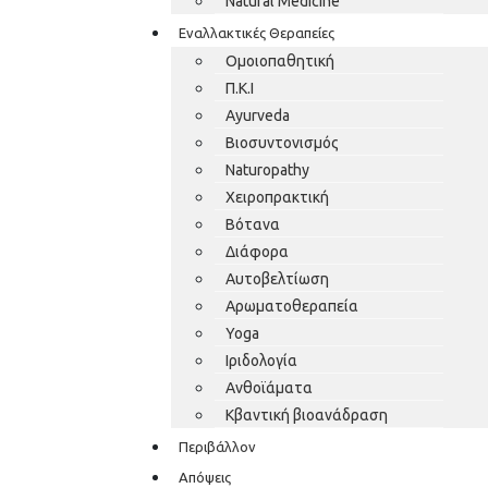
Natural Medicine
Εναλλακτικές Θεραπείες
Ομοιοπαθητική
Π.Κ.Ι
Ayurveda
Βιοσυντονισμός
Naturopathy
Χειροπρακτική
Βότανα
Διάφορα
Αυτοβελτίωση
Αρωματοθεραπεία
Yoga
Ιριδολογία
Ανθοϊάματα
Κβαντική βιοανάδραση
Περιβάλλον
Απόψεις