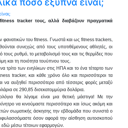
ικά πόσο έξυπνα είναι;
fitness tracker τους, αλλά διαβάζουν πραγματικά
 φανατικών του fitness. Γνωστά και ως fitness trackers,
θούνται συνεχώς από τους υποτιθέμενους αθλητές, οι
ό τους ρυθμό, το μεταβολισμό τους και τις θερμίδες που
όμη και τη ποιότητα τουύπνου τους.
ένα τρίτο των ενηλίκων στις ΗΠΑ και το ένα τέταρτο των
ness tracker, και κάθε χρόνο όλο και περισσότεροι τα
ι να αυξηθεί περισσότερο από τέσσερις φορές μεταξύ
ολάρια σε 290,85 δισεκατομμύρια δολάρια.
ολόγια θα λέγαμε είναι μια θετική μάστιγα! Με την
νητρο να κινούμαστε περισσότερο και ίσως ακόμη και
επτών σωματικής άσκησης την εβδομάδα που συνιστά ο
επιφυλασσόμαστε όσον αφορά την αίσθηση αυτοσκοπού
τε εδώ μέσω τέτοιων εφαρμογών.