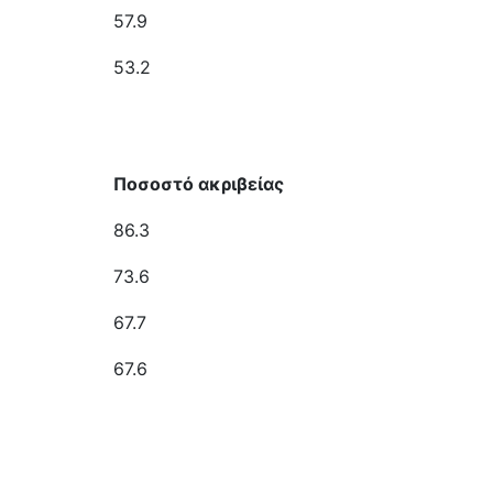
57.9
53.2
Ποσοστό ακριβείας
86.3
73.6
67.7
67.6