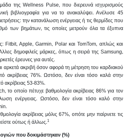
ομάδα της Wellness Pulse, που διερευνά ισχυρισμούς
νική βιβλιογραφία για να το ανακαλύψει. Ανέλυσε 45
 μετρήσεις: την κατανάλωση ενέργειας ή τις θερμίδες που
ιθμό των βημάτων, τις οποίες μετρούν όλα τα έξυπνα
: Fitbit, Apple, Garmin, Polar και TomTom, απλώς και
 Άλλες δημοφιλείς μάρκες, όπως η σειρά της Samsung,
κετές έρευνες για αυτές.
ναι αρκετά ακριβή όσον αφορά τη μέτρηση του καρδιακού
ό ακρίβειας 76%. Ωστόσο, δεν είναι τόσο καλά στην
ό ακρίβειας 53-83%.
tch, το οποίο πέτυχε βαθμολογία ακρίβειας 86% για τον
λωση ενέργειας. Ωστόσο, δεν είναι τόσο καλό στην
in.
θμολογία ακρίβειας μόλις 67%, οπότε μην παίρνετε τις
1
νείστε ούτως ή άλλως.
λογιών που δοκιμάστηκαν (%)