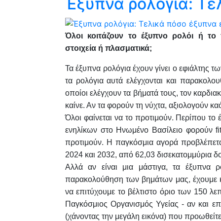
Έξυπνα ρολόγια: Τελ
Όλοι κοιτάζουν το έξυπνο ρολόι ή το 
στοιχεία ή πλασματικά;
Τα έξυπνα ρολόγια έχουν γίνει ο εφιάλτης των
τα ρολόγια αυτά ελέγχονται και παρακολου
οποίοι ελέγχουν τα βήματά τους, τον καρδιακ
καίνε. Αν τα φορούν τη νύχτα, αξιολογούν κα
Όλοι φαίνεται να το προτιμούν. Περίπου το 
ενηλίκων στο Ηνωμένο Βασίλειο φορούν fit
προτιμούν. Η παγκόσμια αγορά προβλέπετα
2024 και 2032, από 62,03 δισεκατομμύρια δ
Αλλά αν είναι μια μάστιγα, τα έξυπνα ρ
παρακολούθηση των βημάτων μας, έχουμε κί
να επιτύχουμε το βέλτιστο όριο των 150 λ
Παγκόσμιος Οργανισμός Υγείας - αν και 
(χάνοντας την μεγάλη εικόνα) που προωθεί