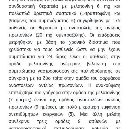
συνδυαστική θεραπεία με μελατονίνη 6 mg και
πολλαπλά θρεπτικά συστατικά (L-τρυπτοφάνη και
βιταμίνες του συμπλέγματος Β) συγκρίθηκαν με 175
ασθενείς σε θεραπεία με αναστολείς της αντλίας
πρωτονίων (20 mg ομεπραζόλης). Οι επιδράσεις
μετρήθηκαν με βάση το χρονικό διάστημα που
χρειάστηκε για τους ασθενείς ώστε να μην έχουν
συμπτώματα για 24 ώρες. Όλοι οι ασθενείς στην
ομάδα μελατονίνης ανέφεραν βελτίωση στα
συμπτώματα γαστροοισοφαγικής παλινδρόμησης σε
σύγκριση με τα δύο τρίτα στην ομάδα του φαρμάκου
αναστολέων αντλίας πρωτονίων. Η ανακούφιση
επιτεύχθηκε πιο γρήγορα στην ομάδα της μελατονίνης
(7 ημέρες) έναντι της ομάδας αναστολέων αντλίας
πρωτονίων (9 ημέρες), με πολύ μικρότερη εμφάνιση
ανεπιθύμητων ενεργειών (
5
). Μια άλλη μελέτη
συνέκρινε τρεις ομάδες 9 ασθενών με
γαστροοισοφαγική παλινδρόμηση, καθεμία σε