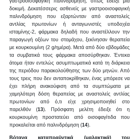
γαστροοισοφαγική παλινδρόμηση, όπως έδειξε μια
δοκιμή. Δεκατέσσερις ασθενείς με γαστροοισοφαγική
παλινδρόμηση που εξαρτώνταν από αναστολείς
αντλίας πρωτονίων ή ανταγωνιστές υποδοχέα
ισταμίνης-2, φάρμακα δηλαδή που αναστέλλουν την
παραγωγή οξέων του στομάχου, ξεκίνησαν θεραπεία
με κουρκουμίνη (2 g/ημέρα). Μετά από δύο εβδομάδες
τα συμβατικά τους φάρμακα αποσύρθηκαν. Έντεκα
άτομα ήταν εντελώς ασυμπτωματικά κατά τη διάρκεια
της περιόδου παρακολούθησης των δύο μηνών. Από
τους τρεις που δεν ανταποκρίθηκαν, ένας μπόρεσε να
έχει πλήρη ανακούφιση από τα συμπτώματα με
χαμηλότερη δόση θεραπείας με αναστολείς αντλίας
πρωτονίων από ό,τι είχε χρησιμοποιηθεί στο
παρελθόν (
13
). Πρόσφατη μελέτη έδειξε ότι η
κουρκουμίνη προστατεύει από οισοφαγίτιδα που
προκαλείται από παλινδρόμηση (
14
).
Βότανα καταπραϋντικά (μαλακτικά) του