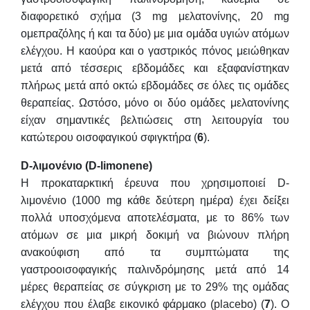
διαφορετικό σχήμα (3 mg μελατονίνης, 20 mg
ομεπραζόλης ή και τα δύο) με μια ομάδα υγιών ατόμων
ελέγχου. Η καούρα και ο γαστρικός πόνος μειώθηκαν
μετά από τέσσερις εβδομάδες και εξαφανίστηκαν
πλήρως μετά από οκτώ εβδομάδες σε όλες τις ομάδες
θεραπείας. Ωστόσο, μόνο οι δύο ομάδες μελατονίνης
είχαν σημαντικές βελτιώσεις στη λειτουργία του
κατώτερου οισοφαγικού σφιγκτήρα (
6
).
D
-λιμονένιο (
D
-
limonene
)
Η προκαταρκτική έρευνα που χρησιμοποιεί D-
λιμονένιο (1000 mg κάθε δεύτερη ημέρα) έχει δείξει
πολλά υποσχόμενα αποτελέσματα, με το 86% των
ατόμων σε μια μικρή δοκιμή να βιώνουν πλήρη
ανακούφιση από τα συμπτώματα της
γαστροοισοφαγικής παλινδρόμησης μετά από 14
μέρες θεραπείας σε σύγκριση με το 29% της ομάδας
ελέγχου που έλαβε εικονικό φάρμακο (placebo) (
7
). Ο