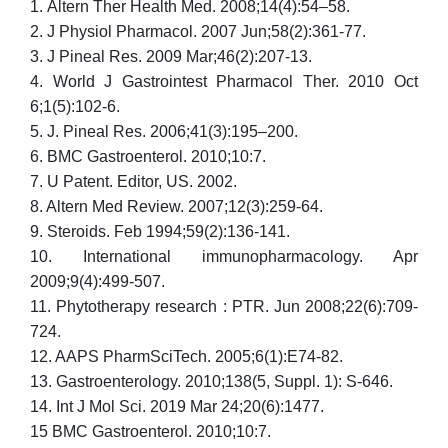
1. Altern Ther Health Med. 2008;14(4):54–58.
2. J Physiol Pharmacol. 2007 Jun;58(2):361-77.
3. J Pineal Res. 2009 Mar;46(2):207-13.
4. World J Gastrointest Pharmacol Ther. 2010 Oct
6;1(5):102-6.
5. J. Pineal Res. 2006;41(3):195–200.
6. BMC Gastroenterol. 2010;10:7.
7. U Patent. Editor, US. 2002.
8. Altern Med Review. 2007;12(3):259-64.
9. Steroids. Feb 1994;59(2):136-141.
10. International immunopharmacology. Apr
2009;9(4):499-507.
11. Phytotherapy research : PTR. Jun 2008;22(6):709-
724.
12. AAPS PharmSciTech. 2005;6(1):E74-82.
13. Gastroenterology. 2010;138(5, Suppl. 1): S-646.
14. Int J Mol Sci. 2019 Mar 24;20(6):1477.
15 BMC Gastroenterol. 2010;10:7.