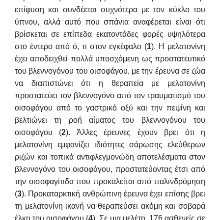
επίφυση και συνδέεται συχνότερα με τον κύκλο του
ύπνου, αλλά αυτό που σπάνια αναφέρεται είναι ότι
βρίσκεται σε επίπεδα εκατοντάδες φορές υψηλότερα
στο έντερο από ό, τι στον εγκέφαλο (
1
). Η μελατονίνη
έχει αποδειχθεί πολλά υποσχόμενη ως προστατευτικό
του βλεννογόνου του οισοφάγου, με την έρευνα σε ζώα
να διαπιστώνει ότι η θεραπεία με μελατονίνη
προστατεύει τον βλεννογόνο από τον τραυματισμό του
οισοφάγου από το γαστρικό οξύ και την πεψίνη και
βελτιώνει τη ροή αίματος του βλεννογόνου του
οισοφάγου (
2
). Άλλες έρευνες έχουν βρει ότι η
μελατονίνη εμφανίζει ιδιότητες σάρωσης ελεύθερων
ριζών και τοπικά αντιφλεγμονώδη αποτελέσματα στον
βλεννογόνο του οισοφάγου, προστατεύοντας έτσι από
την οισοφαγίτιδα που προκαλείται από παλινδρόμηση
(
3
). Προκαταρκτική ανθρώπινη έρευνα έχει επίσης βρει
τη μελατονίνη ικανή να θεραπεύσει ακόμη και σοβαρά
έλκη του οισοφάγου (
4
). Σε μια μελέτη, 176 ασθενείς σε