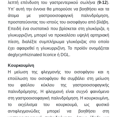
λεπτή επένδυση του γαστρεντερικού σωλήνα (
9-12
).
Υπ’ αυτή την έννοια θα μπορούσε να βοηθήσει και τα
άτομα με γαστροοισοφαγική παλινδρόμηση,
προστατεύοντας του ιστούς του οισοφάγου από βλάβη.
Επειδή ένα συστατικό που βρίσκεται στη γλυκόριζα, η
γλυκυρριζίνη, μπορεί να προκαλέσει υψηλή αρτηριακή
πίεση, διαλέξτε συμπλήρωμα γλυκόριζας στο οποίο
έχει αφαιρεθεί η γλυκυρριζίνη. Το προϊόν ονομάζεται
deglycyrrhizinated licorice ή DGL.
Κουρκουμίνη
Η μείωση της φλεγμονής του οισοφάγου και η
επούλωση του οισοφάγου θα συμβάλει στη μείωση
του φαύλου κύκλου της γαστροοισοφαγικής
παλινδρόμησης. Η φλεγμονή είναι συχνό φαινόμενο
στη γαστροοισοφαγική παλινδρόμηση. Η κουρκουμίνη,
το εκχύλισμα του κουρκουμά, ως φυσικό
αντιφλεγμονώδες μπορεί να βοηθήσει στη