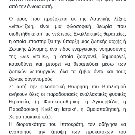
από την έννοια αυτή.
Ο όρος που προέρχεται εκ της Λατινικής λέξης
«vita»=ζωή, είναι μια φιλοσοφική θεωρία που
υιοθετήθηκε απ' τις νεώτερες Εναλλακτικές θεραπείες,
η οποία υποστηρίζει την ύπαρξη μιας ζωτικής αρχής ή
Ζωτικής Δύναμης, ένα είδος ενεργειακής νοημοσύνης
της «vis vitalis», η οποία ζωογονεί, δημιουργεί,
κατευθύνει και μπορεί να θεραπεύσει μέσω των
ζωτικών λειτουργιών, όλα τα έμβια όντα και τους
ζώντες οργανισμούς.
Σ’ αυτή την φιλοσοφική θεώρηση του Βιταλισμού
ανήκουν όλες οι παραδοσιακές εναλλακτικές φυσικές
θεραπείες (η Φυσικοπαθητική, η Αγιουρβέδα, η
Παραδοσιακή Κινέζικη Ιατρική, η Ομοιοπαθητική, η
Χειροπρακτική κ.ά.).
Η διορατικότητα του Ιπποκράτη, τον οδήγησε να
ενοποιήσει την άποψη των προκατόχων του