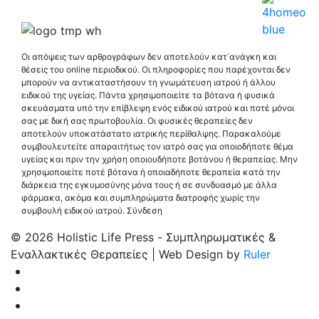
Οι απόψεις των αρθρογράφων δεν αποτελούν κατ΄ανάγκη και
θέσεις του online περιοδικού. Οι πληροφορίες που παρέχονται δεν
μπορούν να αντικαταστήσουν τη γνωμάτευση ιατρού ή άλλου
ειδικού της υγείας. Πάντα χρησιμοποιείτε τα βότανα ή φυσικά
σκευάσματα υπό την επίβλεψη ενός ειδικού ιατρού και ποτέ μόνοι
σας με δική σας πρωτοβουλία. Οι φυσικές θεραπείες δεν
αποτελούν υποκατάστατο ιατρικής περίθαλψης. Παρακαλούμε
συμβουλευτείτε απαραιτήτως τον ιατρό σας για οποιοδήποτε θέμα
υγείας και πριν την χρήση οποιουδήποτε βοτάνου ή θεραπείας. Μην
χρησιμοποιείτε ποτέ βότανα ή οποιαδήποτε θεραπεία κατά την
διάρκεια της εγκυμοσύνης μόνα τους ή σε συνδυασμό με άλλα
φάρμακα, ακόμα και συμπληρώματα διατροφής χωρίς την
συμβουλή ειδικού ιατρού.
Σύνδεση
© 2026 Holistic Life Press - Συμπληρωματικές &
Εναλλακτικές Θεραπείες | Web Design by
Ruler