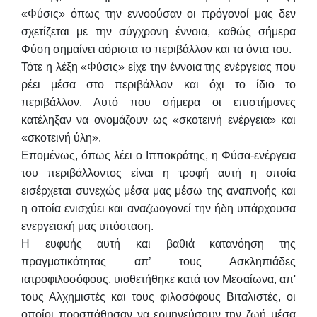
«Φύσις» όπως την εννοούσαν οι πρόγονοί μας δεν
σχετίζεται με την σύγχρονη έννοια, καθώς σήμερα
Φύση σημαίνει αόριστα το περιβάλλον και τα όντα του.
Τότε η λέξη «Φύσις» είχε την έννοια της ενέργειας που
ρέει μέσα στο περιβάλλον και όχι το ίδιο το
περιβάλλον. Αυτό που σήμερα οι επιστήμονες
κατέληξαν να ονομάζουν ως «σκοτεινή ενέργεια» και
«σκοτεινή ύλη».
Επομένως, όπως λέει ο Ιπποκράτης, η Φύσα-ενέργεια
του περιβάλλοντος είναι η τροφή αυτή η οποία
εισέρχεται συνεχώς μέσα μας μέσω της αναπνοής και
η οποία ενισχύει και αναζωογονεί την ήδη υπάρχουσα
ενεργειακή μας υπόσταση.
Η ευφυής αυτή και βαθιά κατανόηση της
πραγματικότητας απ’ τους Ασκληπιάδες
ιατροφιλοσόφους, υιοθετήθηκε κατά τον Μεσαίωνα, απ'
τους Αλχημιστές και τους φιλοσόφους Βιταλιστές, οι
οποίοι προσπάθησαν να ερμηνεύσουν την ζωή μέσα