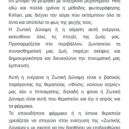
ότι μπορεί να μετρηθεί με σύγχρονα μηχανήματα. Ήδη
εδώ και πολλά χρόνια η μέθοδος φωτογράφησης
Kirlian, μας δείχνει την αύρα που εκπέμπουν όλα τα
όντα και αποτελεί το φως της ψυχής τους.
Η Ζωτική Δύναμη ή η αόρατη αυτή ενέργεια,
κατευθύνει όλες τις πτυχές της ζωής μας.
Προσαρμόζεται στο περιβάλλον, ζωντανεύει τη
συναισθηματική μας ζωή, παρέχει σκέψεις και
δημιουργικότητα και διευκολύνει την πνευματική μας
έμπνευση.
Αυτή η ενέργεια η Ζωτική Δύναμη είναι ο βασικός
παράγοντας της θεραπείας. «
Φύσις, νούσων ιητρός
»
μας λέει ο Ιπποκράτης, δηλαδή η φύσα ή Ζωτική
Δύναμη είναι αυτή που θεραπεύει και όχι ο ιατρός και
τα φάρμακα.
Το οποιοδήποτε φάρμακο ή η όποια θεραπεία
χρειάζεται να στοχεύει στην ενίσχυση της «Ζωτικής
Δύναμης» με σκοπό να την βοηθήσει να επιδιορθώσει