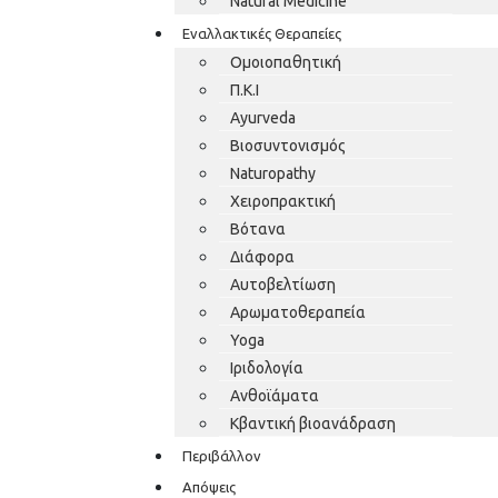
Natural Medicine
Εναλλακτικές Θεραπείες
Ομοιοπαθητική
Π.Κ.Ι
Ayurveda
Βιοσυντονισμός
Naturopathy
Χειροπρακτική
Βότανα
Διάφορα
Αυτοβελτίωση
Αρωματοθεραπεία
Yoga
Ιριδολογία
Ανθοϊάματα
Κβαντική βιοανάδραση
Περιβάλλον
Απόψεις