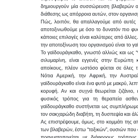
δημιουργούν μία συσσώρευση βλαβερών ου
διάθεσης ως απόρροια αυτών, στον οργανισ
Πώς, λοιπόν, θα απαλλαγούμε από αυτές 
αποτοξινωθούμε με όσο το δυνατόν πιο φυσ
κάποιες επιλογές είναι καλύτερες από άλλες
την αποτοξίνωση του οργανισμού είναι το γ
Το γαϊδουράγκαθο, γνωστό αλλιώς και ως “γά
σιλυμαρίνη, είναι εγγενές στην Ευρώπη
αποίκους, πλέον ωστόσο φύεται σε όλες τι
Νότια Αμερική, την Αφρική, την Αυστρ
γαϊδουράγκαθο είναι ένα φυτό με μακρύ, λεπ
κορυφή. Αν και συχνά θεωρείται ζιζάνιο, 
φυσικός τρόπος για τη θεραπεία ασθε
γαϊδουράγκαθο συστήνεται ως συμπλήρωμα δ
τον σακχαρώδη διαβήτη, τη δυσπεψία και άλ
Ας επιστρέψουμε, όμως, στο κομμάτι της 
των βλαβερών, έστω “τοξικών”, ουσιών που 
πραγματοποιείται με διάφορους τρόπου