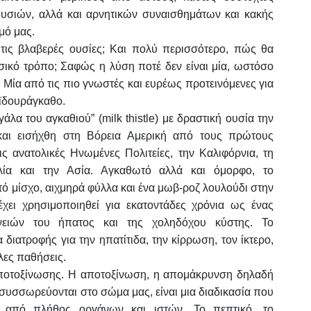
σιών, αλλά και αρνητικών συναισθημάτων και κακής
μό μας.
τις βλαβερές ουσίες; Και πολύ περισσότερο, πώς θα
ικό τρόπο; Σαφώς η λύση ποτέ δεν είναι μία, ωστόσο
. Μία από τις πιο γνωστές και ευρέως προτεινόμενες για
αϊδουράγκαθο.
λα του αγκαθιού” (milk thistle) με δραστική ουσία την
 και εισήχθη στη Βόρεια Αμερική από τους πρώτους
ς ανατολικές Ηνωμένες Πολιτείες, την Καλιφόρνια, τη
αλία και την Ασία. Αγκαθωτό αλλά και όμορφο, το
τό μίσχο, αιχμηρά φύλλα και ένα μωβ-ροζ λουλούδι στην
έχει χρησιμοποιηθεί για εκατοντάδες χρόνια ως ένας
νειών του ήπατος και της χοληδόχου κύστης. Το
ιατροφής για την ηπατίτιδα, την κίρρωση, τον ίκτερο,
λες παθήσεις.
αποτοξίνωσης. Η αποτοξίνωση, η απομάκρυνση δηλαδή
συσσωρεύονται στο σώμα μας, είναι μια διαδικασία που
ς από πλήθος οργάνων και ιστών. Το πεπτικό, το