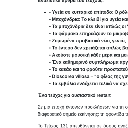
Ενδεικτικά άρθρα του τεύχους:
•
Υγεία σε κυτταρικό επίπεδο: Ο ρό
•
Μιτοχόνδρια: Το κλειδί για υγεία κ
•
Τα μιτοχόνδρια δεν είναι απλώς ο
•
Τα φάρμακα επηρεάζουν το μικροβ
•
Ζυμωμένα προβιοτικά νέας γενιάς: 
•
Το έντερο δεν χρειάζεται απλώς βα
•
Ακούστε μουσική κάθε μέρα και με
•
Ένα καθημερινό συμπλήρωμα αργιν
•
Το κακάο και τα φρούτα προστατεύ
•
Dioscorea villosa – “ο φίλος της 
•
Τα εμβόλια ενδέχεται τελικά να σχ
Ένα τεύχος για ουσιαστικό restart
Σε μια εποχή έντονων προκλήσεων για τη σ
διαφορετικό σημείο εκκίνησης: τη φροντίδα 
Το Τεύχος 131 απευθύνεται σε όσους αναζ