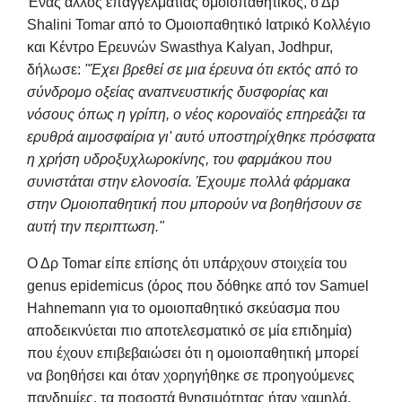
Ένας άλλος επαγγελματίας ομοιοπαθητικός, ο Δρ
Shalini Tomar από το Ομοιοπαθητικό Ιατρικό Κολλέγιο
και Κέντρο Ερευνών Swasthya Kalyan, Jodhpur,
δήλωσε:
"Έχει βρεθεί σε μια έρευνα ότι εκτός από το
σύνδρομο οξείας αναπνευστικής δυσφορίας και
νόσους όπως η γρίπη, ο νέος κοροναϊός επηρεάζει τα
ερυθρά αιμοσφαίρια γι' αυτό υποστηρίχθηκε πρόσφατα
η χρήση υδροξυχλωροκίνης, του φαρμάκου που
συνιστάται στην ελονοσία. Έχουμε πολλά φάρμακα
στην Ομοιοπαθητική που μπορούν να βοηθήσουν σε
αυτή την περιπτωση."
Ο Δρ Tomar είπε επίσης ότι υπάρχουν στοιχεία του
genus epidemicus (όρος που δόθηκε από τον Samuel
Hahnemann για το ομοιοπαθητικό σκεύασμα που
αποδεικνύεται πιο αποτελεσματικό σε μία επιδημία)
που έχουν επιβεβαιώσει ότι η ομοιοπαθητική μπορεί
να βοηθήσει και όταν χορηγήθηκε σε προηγούμενες
πανδημίες, τα ποσοστά θνησιμότητας ήταν χαμηλά.