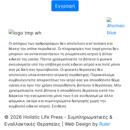
Οι απόψεις των αρθρογράφων δεν αποτελούν κατ΄ανάγκη και
θέσεις του online περιοδικού. Οι πληροφορίες που παρέχονται δεν
μπορούν να αντικαταστήσουν τη γνωμάτευση ιατρού ή άλλου
ειδικού της υγείας. Πάντα χρησιμοποιείτε τα βότανα ή φυσικά
σκευάσματα υπό την επίβλεψη ενός ειδικού ιατρού και ποτέ μόνοι
σας με δική σας πρωτοβουλία. Οι φυσικές θεραπείες δεν
αποτελούν υποκατάστατο ιατρικής περίθαλψης. Παρακαλούμε
συμβουλευτείτε απαραιτήτως τον ιατρό σας για οποιοδήποτε θέμα
υγείας και πριν την χρήση οποιουδήποτε βοτάνου ή θεραπείας. Μην
χρησιμοποιείτε ποτέ βότανα ή οποιαδήποτε θεραπεία κατά την
διάρκεια της εγκυμοσύνης μόνα τους ή σε συνδυασμό με άλλα
φάρμακα, ακόμα και συμπληρώματα διατροφής χωρίς την
συμβουλή ειδικού ιατρού.
Σύνδεση
© 2026 Holistic Life Press - Συμπληρωματικές &
Εναλλακτικές Θεραπείες | Web Design by
Ruler